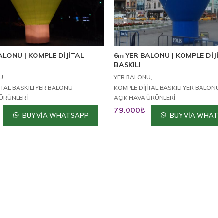
ALONU | KOMPLE DİJİTAL
6m YER BALONU | KOMPLE DİJ
BASKILI
,
,
U
YER BALONU
,
İTAL BASKILI YER BALONU
KOMPLE DİJİTAL BASKILI YER BALON
 ÜRÜNLERİ
AÇIK HAVA ÜRÜNLERİ
79.000
₺
BUY VIA WHATSAPP
BUY VIA WHA