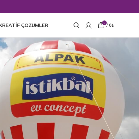
0
KREATİF ÇÖZÜMLER
/
0
₺