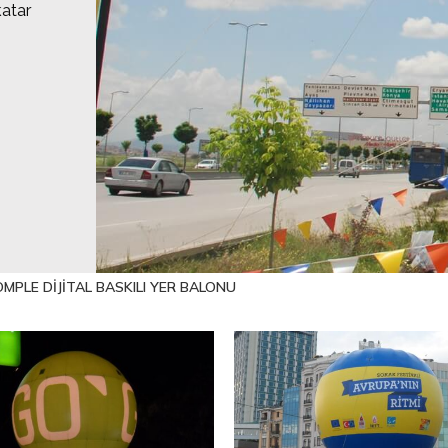
katar
MPLE DİJİTAL BASKILI YER BALONU