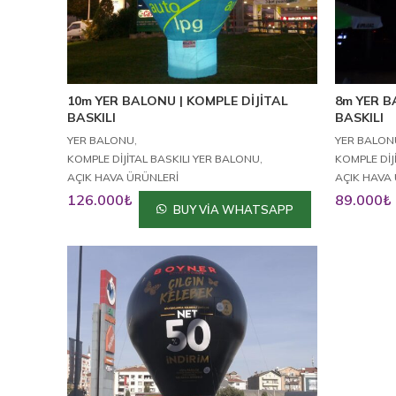
10m YER BALONU | KOMPLE DİJİTAL
8m YER B
BASKILI
BASKILI
,
YER BALONU
YER BALON
,
KOMPLE DİJİTAL BASKILI YER BALONU
KOMPLE DİJ
AÇIK HAVA ÜRÜNLERİ
AÇIK HAVA
126.000
₺
89.000
₺
BUY VIA WHATSAPP