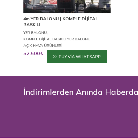
4m YER BALONU | KOMPLE DİJİTAL
BASKILI
,
YER BALONU
,
KOMPLE DİJİTAL BASKILI YER BALONU
AÇIK HAVA ÜRÜNLERİ
52.500
₺
BUY VIA WHATSAPP
İndirimlerden Anında Haberda